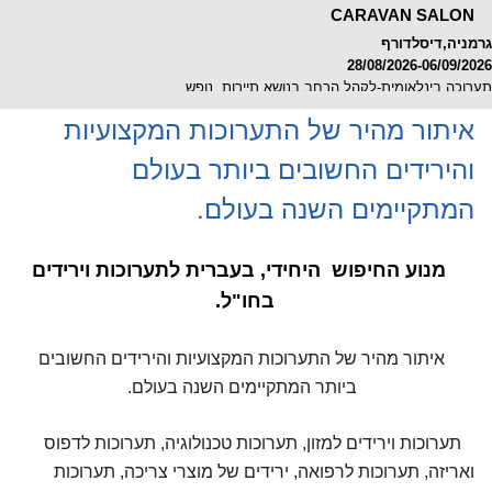
CARAVAN SALON
גרמניה,דיסלדורף
28/08/2026-06/09/2026
תערוכה בינלאומית-לקהל הרחב בנושא תיירות, נופש
איתור מהיר של התערוכות המקצועיות
והירידים החשובים ביותר בעולם
IAW
גרמניה,קלן
המתקיימים השנה בעולם.
08/09/2026-10/09/2026
תערוכה אזורית-מקצועית בנושא תערוכות, אמצעי תצוגה, ציוד לחנויות,קונגרסים
מוצרי פרסום וקידום מכירות
מנוע החיפוש היחידי, בעברית לתערוכות וירידים
בחו"ל.
ZP EUROPE
איתור מהיר של התערוכות המקצועיות והירידים החשובים
גרמניה,קלן
ביותר המתקיימים השנה בעולם.
15/09/2026-17/09/2026
תערוכה בינלאומית-מקצועית בנושא שונות מחשבים-חומרה ותוכנה
תערוכות וירידים למזון, תערוכות טכנולוגיה, תערוכות לדפוס
ואריזה, תערוכות לרפואה, ירידים של מוצרי צריכה, תערוכות