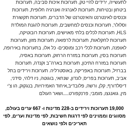
LUBRICANT EXPO
לתעשייה, ירידים להיי טק, תערוכות איכות סביבה, תערוכות
גרמניה,דיסלדורף
ביטחון ובטיחות, תערוכות לאנרגיה ואנרגיה חלופית, תערוכות
15/09/2026-17/09/2026
וכנסים לאינטרנט והאינטרנט של הדברים, תערוכות תקשורת
תערוכה בינלאומית-מקצועית בנושא תעשיה וטכנולוגיה-אמצעי יצור כימיה - ציוד
וסלולר, תערוכות וכנסים למחשבים, תערוכות להגנת המולדת
וחומרים
HLS, תערוכות לכלים בלתי מאוישים, תערוכות רובוטיקה,
תערוכות לחקלאות, תערוכות לרפואה, תערוכות מזון, תערוכות
לאופנה, תערוכות לכלי רכב ומוסכים- כל אלו, בתערוכות באירופה,
THE BEARING SHOW
תערוכות בסין, תערוכות במזרח הרחוק, תערוכות באסיה,
גרמניה,דיסלדורף
15/09/2026-17/09/2026
תערוכות במזרח התיכון, תערוכות בארה"ב וקנדה, תערוכות
תערוכה בינלאומית-מקצועית בנושא תעשיה וטכנולוגיה-אמצעי יצור
בברזיל, תערוכות באפריקה, באוסטרליה. תערוכות וירידים בתל
אביב, תערוכות בפריס, לונדון, שנחאי, בוגוטה, ניו דלהי, סידני,
דיסלדורף, קלן, ורשה, פלובדיב,איחוד האמירויות, בנגקוק, הו צ'י
KIND + JUGEND
מין, גואנגצו, מומבי, פרנקפורט.....ושאר העולם
גרמניה,קלן
15/09/2026-17/09/2026
19,000 תערוכות וירידים ב-228 מדינות ו- 667 ערים בעולם,
תערוכה בינלאומית-מקצועית בנושא ילדים ותינוקות ציוד וחומרים
מסווגים וממוינים לפי דרגות חשיבות, לפי מדינות וערים, לפי
תאריכים ולפי נושאים
GREEN STEEL WORLD