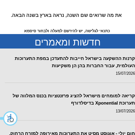
גרמניה,דיסלדורף
23/09/2026-24/09/2026
את מה שרואים שם השנה, נראה בארץ בשנה הבאה.
תערוכה בינלאומית-מקצועית בנושא ריתוך, חיתוך מתכת, איכות הסביבה, טיפול
באשפה ומיחזור
750 תערוכות בינלאומיות בחודשים הקרובים
כתנאי לגלישה, יש להירשם למעלה ולבחור סיסמא
29/07/2026
חדשות ומאמרים
DMEXCO
גרמניה,קלן
קרנות ההשקעה בישראל חייבות להתעדכן במפת התערוכות
23/09/2026-24/09/2026
העולמית, עבור החברות בהן הן משקיעות
תערוכה אזורית-מקצועית בנושא שיווק ושיווק ישיר. זכיינות
15/07/2026
REHACARE
קריאה למומחים מישראל להציג פרזנטציות בכנס המלווה של
גרמניה,דיסלדורף
תערוכת Xponential בדיסלדורף
23/09/2026-26/09/2026
13/07/2026
תערוכה בינלאומית-מקצועית בנושא שיקום נכים,נגישות, אנשים עם מוגבלות
חום יולי - אוגוסט מסיט את התערוכות מאירופה למזרח הרחוק,
HYDROGEN TECH WORLD