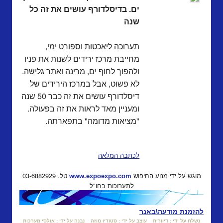
ים. בדיסלדורף עושים את זה כל
שנה
תערוכה ליאכטות וספורט ימי,
מחייבת מרכז ירידים לשנות את פניו
ולהפוך לחוף ים, מרינה ואתר גלישה.
לא פשוט, אבל במרכז הירידים של
דיסלדורף עושים את זה כבר 50 שנה
ומעניין מאד לראות את זה בפעולה.
"מציאות מדומה" בתפארתה.
לכתבה המלאה
מוגש על ידי מנוע החיפוש
טל. 03-6882929
www.expoexpo.com
לתערוכות בחו"ל
להזמנת מודעה\באנר
נשלח על ידי : דיוורית
עוצב על ידי : סטודיו מוזה
נבנה על ידי : אולסי מערכות