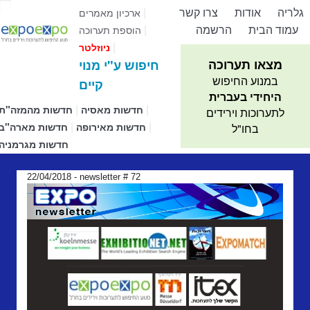
גלריה
אודות
צרו קשר
|
ארכיון מאמרים
עמוד הבית
הרשמה
|
הוספת תערוכה
|
ניוזלטר
מצאו תערוכה
חיפוש ע"י מנוי
במנוע החיפוש
קיים
היחידי בעברית
|
|
חדשות מאסיה
חדשות מהמזה"ת
לתערוכות וירידים
|
|
חדשות מאירופה
חדשות מארה"ב
בחו"ל
חדשות מגרמניה
22/04/2018 - newsletter # 72