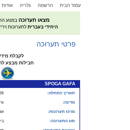
עמוד הבית
הרשמה
גלריה
אודות
מצאו תערוכה
במנוע הח
היחידי בעברית
לתערוכות וירי
פרטי תערוכה
לקבלת מידע
חבילות מבצע לתע
SPOGA GAFA
26
תאריך התחלה:
גר
מדינה:
se
מרכז תערוכות:
בי
סוג התערוכה:
חקל
נושאים בתערוכה: