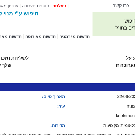
צרו קשר
|
|
|
הוספת תערוכה
ארכיון מא
ניוזלטר
חיפוש ע"י מנוי ק
יפוש
דים בחו"ל
|
|
חדשות מגרמניה
חדשות מאירופה
חדשות מאר
 על
לשליחת תזכור
רוכה זו
שלך ע
22/06/20
תאריך סיום:
מניה
עיר:
koelnmes
נלאומית-מקצועית
תדירות:
אות וגינון - תשומות, דשנים ומוצרים ספורט - ציוד, מוצרים וביגוד רהוט-לבי